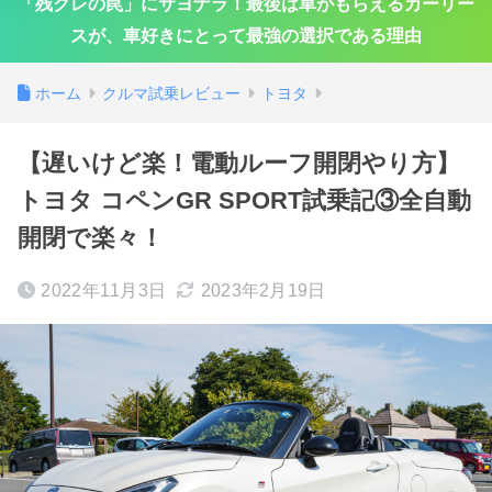
「残クレの罠」にサヨナラ！最後は車がもらえるカーリー
スが、車好きにとって最強の選択である理由
ホーム
クルマ試乗レビュー
トヨタ
【遅いけど楽！電動ルーフ開閉やり方】
トヨタ コペンGR SPORT試乗記③全自動
開閉で楽々！
2022年11月3日
2023年2月19日