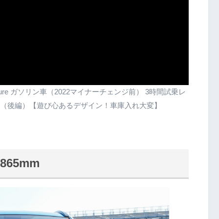
ture ガソリン車（2022マイナーチェンジ前） 3時間試乗レ
（後編）【遊び心あるデザイン！車庫入れ大変】
65mm