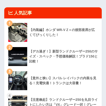
人気記事
1
【内装編】ホンダ WR-V Z＋の後部座席が広
くてびっくりした！
2
【デカ過ぎ！】新型ランドクルーザー250のサ
イズ・スペック・予想価格解説！プラド150と
比較！
3
【意外と狭い】スバル レイバックの内装を見
る！充電快適！トランクは大容量！
4
【注意喚起】ランドクルーザー250を丸目ライ
トにしたい方は「VX」グレード一択！グレー