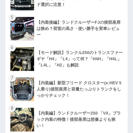
ド選択に注意！
5
【内装後編】ランドクルーザーFJの後部座席
は狭め？荷室の高さ・使い勝手を実車レビュ
ー
6
【モード解説】ランクル250のトランスファー
ギヤ「H4」「L4」って何？「H4H」「H4L」
「L4L」「H2」も解説
7
【内装編】新型フリード クロスター(e:HEV 5
人乗り)後部座席と容量たっぷりトランクをし
っかりチェック！
8
【内装編】ランドクルーザー250 「VX」ブラ
ック内装の特徴！後部座席は想像よりも狭
い！