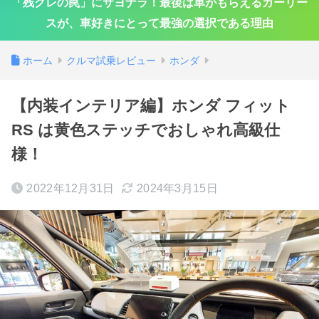
「残クレの罠」にサヨナラ！最後は車がもらえるカーリー
スが、車好きにとって最強の選択である理由
ホーム
クルマ試乗レビュー
ホンダ
【内装インテリア編】ホンダ フィット
RS は黄色ステッチでおしゃれ高級仕
様！
2022年12月31日
2024年3月15日