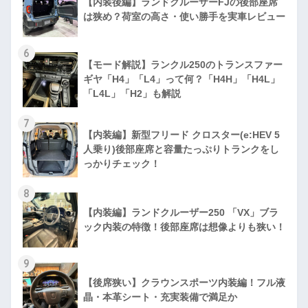
【内装後編】ランドクルーザーFJの後部座席
は狭め？荷室の高さ・使い勝手を実車レビュー
6
【モード解説】ランクル250のトランスファー
ギヤ「H4」「L4」って何？「H4H」「H4L」
「L4L」「H2」も解説
7
【内装編】新型フリード クロスター(e:HEV 5
人乗り)後部座席と容量たっぷりトランクをし
っかりチェック！
8
【内装編】ランドクルーザー250 「VX」ブラ
ック内装の特徴！後部座席は想像よりも狭い！
9
【後席狭い】クラウンスポーツ内装編！フル液
晶・本革シート・充実装備で満足か