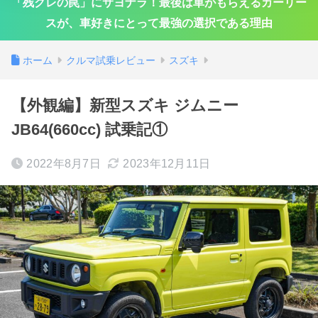
「残クレの罠」にサヨナラ！最後は車がもらえるカーリー
スが、車好きにとって最強の選択である理由
ホーム
クルマ試乗レビュー
スズキ
【外観編】新型スズキ ジムニー
JB64(660cc) 試乗記①
2022年8月7日
2023年12月11日