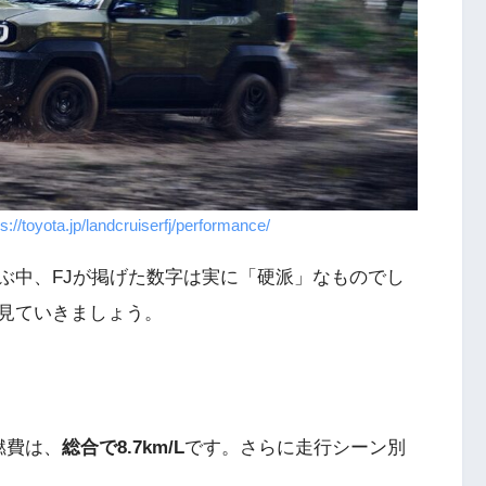
ps://toyota.jp/landcruiserfj/performance/
ぶ中、FJが掲げた数字は実に「硬派」なものでし
見ていきましょう。
燃費は、
総合で8.7km/L
です。さらに走行シーン別