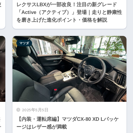
較
レクサスLBXが一部改良！注目の新グレード
「Active（アクティブ）」登場｜走りと静粛性
を磨き上げた進化ポイント・価格を解説
マツダ
2025年5月5日
狭
【内装・運転席編】マツダCX-80 XD Lパッケ
チ
ージはレザー感が満載