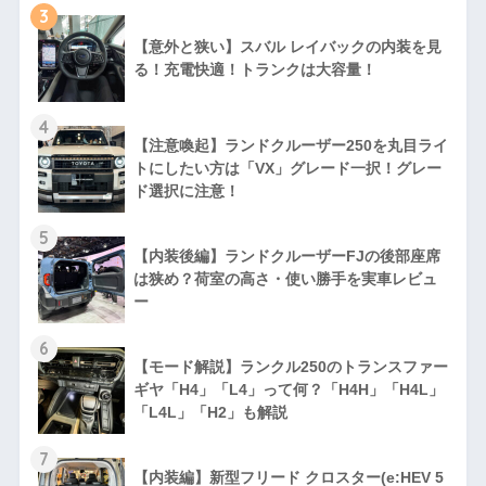
3
【意外と狭い】スバル レイバックの内装を見
る！充電快適！トランクは大容量！
4
【注意喚起】ランドクルーザー250を丸目ライ
トにしたい方は「VX」グレード一択！グレー
ド選択に注意！
5
【内装後編】ランドクルーザーFJの後部座席
は狭め？荷室の高さ・使い勝手を実車レビュ
ー
6
【モード解説】ランクル250のトランスファー
ギヤ「H4」「L4」って何？「H4H」「H4L」
「L4L」「H2」も解説
7
【内装編】新型フリード クロスター(e:HEV 5