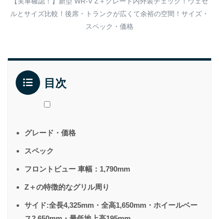
【実車確認！】新型 WR-V Z＋グレード内外装チェック！ヴェゼ
ルとサイズ比較！後席・トランクが広くて余裕の空間！サイズ・
スペック・価格
目次
グレード・価格
スペック
フロントビュー 車幅：1,790mm
Z＋の特徴的なグリル周り
サイド:全長4,325mm・全高1,650mm・ホイールベー
ス2,650mm・最低地上高195mm