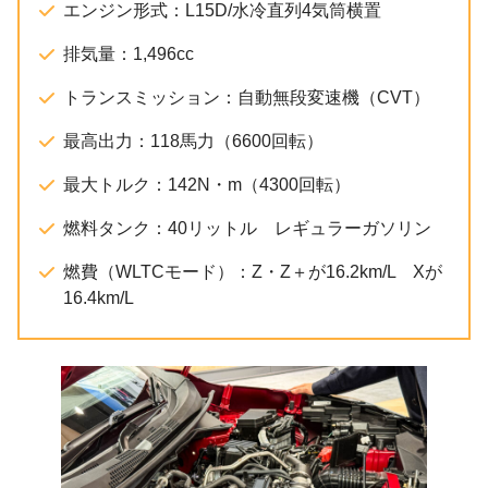
エンジン形式：L15D/水冷直列4気筒横置
排気量：1,496cc
トランスミッション：自動無段変速機（CVT）
最高出力：118馬力（6600回転）
最大トルク：142N・m（4300回転）
燃料タンク：40リットル レギュラーガソリン
燃費（WLTCモード）：Z・Z＋が16.2km/L Xが
16.4km/L