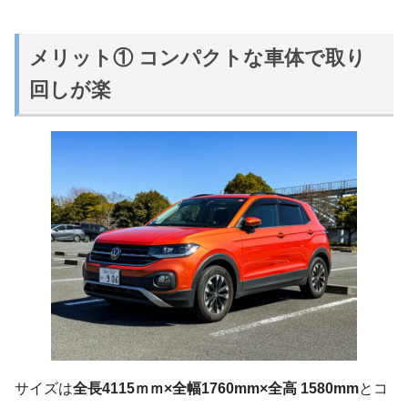
メリット① コンパクトな車体で取り
回しが楽
サイズは
全長4115ｍｍ×全幅1760mm×全高 1580mm
とコ