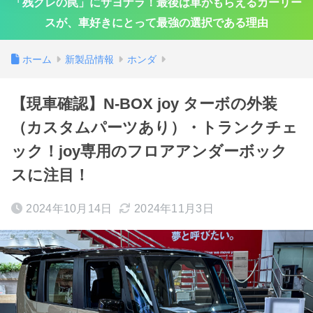
「残クレの罠」にサヨナラ！最後は車がもらえるカーリー
スが、車好きにとって最強の選択である理由
ホーム
新製品情報
ホンダ
【現車確認】N-BOX joy ターボの外装
（カスタムパーツあり）・トランクチェ
ック！joy専用のフロアアンダーボック
スに注目！
2024年10月14日
2024年11月3日