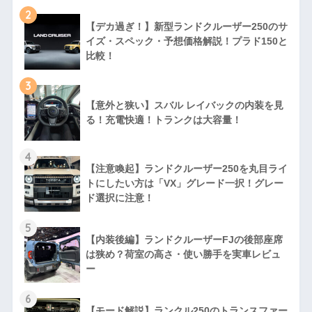
2
【デカ過ぎ！】新型ランドクルーザー250のサ
イズ・スペック・予想価格解説！プラド150と
比較！
3
【意外と狭い】スバル レイバックの内装を見
る！充電快適！トランクは大容量！
4
【注意喚起】ランドクルーザー250を丸目ライ
トにしたい方は「VX」グレード一択！グレー
ド選択に注意！
5
【内装後編】ランドクルーザーFJの後部座席
は狭め？荷室の高さ・使い勝手を実車レビュ
ー
6
【モード解説】ランクル250のトランスファー